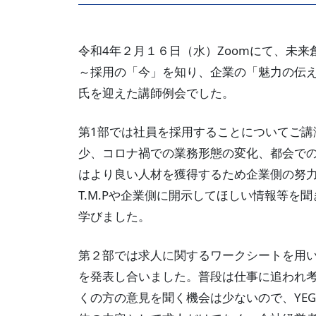
令和4年２月１６日（水）Zoomにて、未
～採用の「今」を知り、企業の「魅力の伝
氏を迎えた講師例会でした。
第1部では社員を採用することについてご
少、コロナ禍での業務形態の変化、都会で
はより良い人材を獲得するため企業側の努
T.M.Pや企業側に開示してほしい情報等
学びました。
第２部では求人に関するワークシートを用
を発表し合いました。普段は仕事に追われ
くの方の意見を聞く機会は少ないので、YE