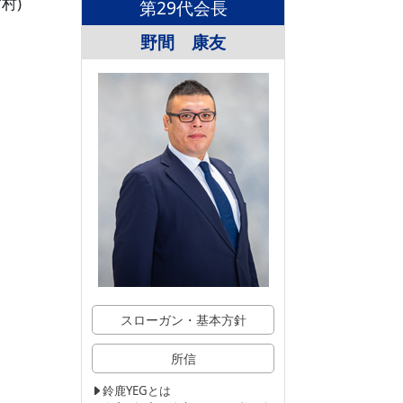
村)
第29代会長
野間 康友
スローガン・基本方針
所信
鈴鹿YEGとは