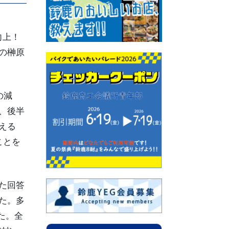
向上！
の榊原
の減
、後半
える
ことを
た回答
た。多
た。全