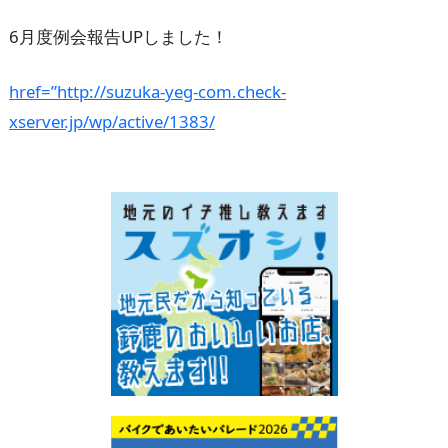
6月度例会報告UPしました！
href=”http://suzuka-yeg-com.check-
xserver.jp/wp/active/1383/