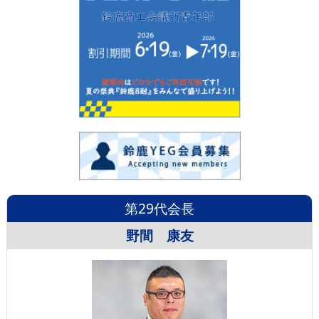
第29代会長
野間 康友