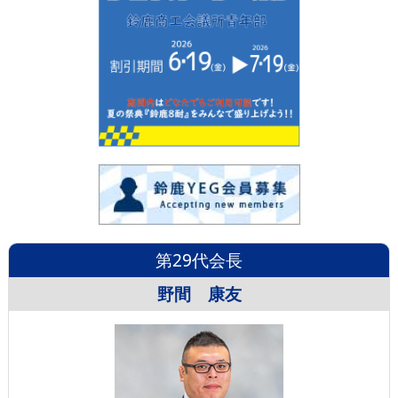
第29代会長
野間 康友