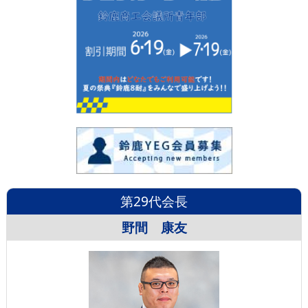
第29代会長
野間 康友